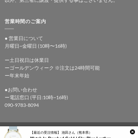
営業時間のご案内
● 営業日について
月曜日~金曜日 (10時〜16時)
ー土日祝日は休業日
ーゴールデンウィーク ※注文は24時間可能
ー年末年始
●お問い合わせ
ー電話窓口 (平日:10時~16時)
090-9783-8094
Visa
PayPal
Stripe
MasterCard
Cash
【最近の受注情報】 池田さん（熊本県）